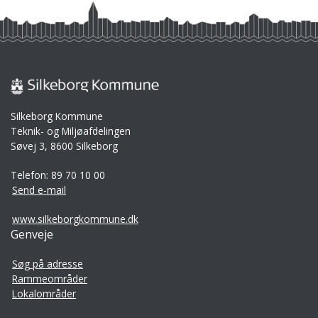
Byrådets vision og mål for fremtiden
Silkeborg Kommune
Med Udviklingsstrategien og Planstrategien sætter byrådet
Teknik- og Miljøafdelingen
retning for Silkeborg Kommunes videre udvikling.
Søvej 3, 8600 Silkeborg
Læs mere om byrådets vision for kommuneplanen
Telefon: 89 70 10 00
Send e-mail
www.silkeborgkommune.dk
Genveje
Søg på adresse
Rammeområder
Lokalområder